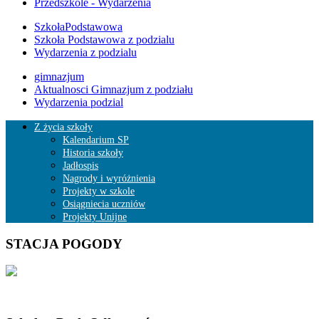
Przedszkole - Wydarzenia
SzkołaPodstawowa
Szkoła Podstawowa z podzialu
Wydarzenia z podzialu
gimnazjum
Aktualnosci Gimnazjum z podziału
Wydarzenia podzial
Z życia szkoły
Kalendarium SP
Historia szkoły
Jadłospis
Nagrody i wyróżnienia
Projekty w szkole
Osiągniecia uczniów
Projekty Unijne
STACJA POGODY