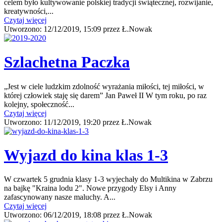
celem było kultywowanie polskiej tradycji świątecznej, rozwijanie,
kreatywności,...
Czytaj więcej
Utworzono:
12/12/2019, 15:09
przez
Ł.Nowak
Szlachetna Paczka
„Jest w ciele ludzkim zdolność wyrażania miłości, tej miłości, w
której człowiek staję się darem” Jan Paweł II W tym roku, po raz
kolejny, społeczność...
Czytaj więcej
Utworzono:
11/12/2019, 19:20
przez
Ł.Nowak
Wyjazd do kina klas 1-3
W czwartek 5 grudnia klasy 1-3 wyjechały do Multikina w Zabrzu
na bajkę "Kraina lodu 2". Nowe przygody Elsy i Anny
zafascynowany nasze maluchy. A...
Czytaj więcej
Utworzono:
06/12/2019, 18:08
przez
Ł.Nowak