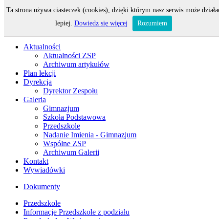
Ta strona używa ciasteczek (cookies), dzięki którym nasz serwis może działa
Odwiedza nas 100 gości oraz 0 użytkowników.
lepiej.
Dowiedz się więcej
Rozumiem
Aktualności
Aktualności ZSP
Archiwum artykułów
Plan lekcji
Dyrekcja
Dyrektor Zespołu
Galeria
Gimnazjum
Szkoła Podstawowa
Przedszkole
Nadanie Imienia - Gimnazjum
Wspólne ZSP
Archiwum Galerii
Kontakt
Wywiadówki
Dokumenty
Przedszkole
Informacje Przedszkole z podziału