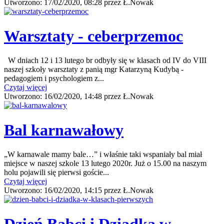
Utworzono:
17/02/2020, 08:28
przez
Ł.Nowak
Warsztaty - ceberprzemoc
W dniach 12 i 13 lutego br odbyły się w klasach od IV do VIII
naszej szkoły warsztaty z panią mgr Katarzyną Kudybą -
pedagogiem i psychologiem z...
Czytaj więcej
Utworzono:
16/02/2020, 14:48
przez
Ł.Nowak
Bal karnawałowy
„W karnawale mamy bale…” i właśnie taki wspaniały bal miał
miejsce w naszej szkole 13 lutego 2020r. Już o 15.00 na naszym
holu pojawili się pierwsi goście...
Czytaj więcej
Utworzono:
16/02/2020, 14:15
przez
Ł.Nowak
Dzień Babci i Dziadka w