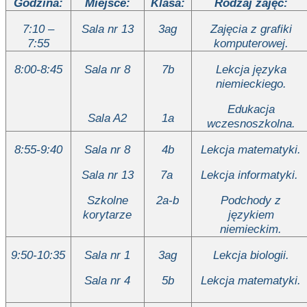
Godzina:
Miejsce:
Klasa:
Rodzaj zajęć:
7:10 –
Sala nr 13
3ag
Zajęcia z grafiki
7:55
komputerowej.
8:00-8:45
Sala nr 8
7b
Lekcja języka
niemieckiego.
Edukacja
Sala A2
1a
wczesnoszkolna.
8:55-9:40
Sala nr 8
4b
Lekcja matematyki.
Sala nr 13
7a
Lekcja informatyki.
Szkolne
2a-b
Podchody z
korytarze
językiem
niemieckim.
9:50-10:35
Sala nr 1
3ag
Lekcja biologii.
Sala nr 4
5b
Lekcja matematyki.