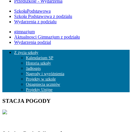
Przedszkole - Wydarzenia
SzkołaPodstawowa
Szkoła Podstawowa z podzialu
Wydarzenia z podzialu
gimnazjum
Aktualnosci Gimnazjum z podziału
Wydarzenia podzial
Z życia szkoły
Kalendarium SP
Historia szkoły
Jadłospis
Nagrody i wyróżnienia
Projekty w szkole
Osiągniecia uczniów
Projekty Unijne
STACJA POGODY