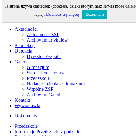
Ta strona używa ciasteczek (cookies), dzięki którym nasz serwis może działa
Odwiedza nas 19 gości oraz 0 użytkowników.
lepiej.
Dowiedz się więcej
Rozumiem
Aktualności
Aktualności ZSP
Archiwum artykułów
Plan lekcji
Dyrekcja
Dyrektor Zespołu
Galeria
Gimnazjum
Szkoła Podstawowa
Przedszkole
Nadanie Imienia - Gimnazjum
Wspólne ZSP
Archiwum Galerii
Kontakt
Wywiadówki
Dokumenty
Przedszkole
Informacje Przedszkole z podziału