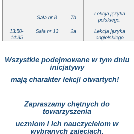
Lekcja języka
Sala nr 8
7b
polskiego.
13:50-
Sala nr 13
2a
Lekcja języka
14:35
angielskiego
Wszystkie podejmowane w tym dniu
inicjatywy
mają charakter lekcji otwartych!
Zapraszamy chętnych do
towarzyszenia
uczniom i ich nauczycielom w
wybranych zajęciach.