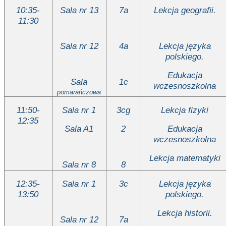
10:35-
Sala nr 13
7a
Lekcja geografii.
11:30
Sala nr 12
4a
Lekcja języka
polskiego.
Edukacja
Sala
1c
wczesnoszkolna
pomarańczowa
11:50-
Sala nr 1
3cg
Lekcja fizyki
12:35
Sala A1
2
Edukacja
wczesnoszkolna
Lekcja matematyki
Sala nr 8
8
12:35-
Sala nr 1
3c
Lekcja języka
13:50
polskiego.
Lekcja historii.
Sala nr 12
7a