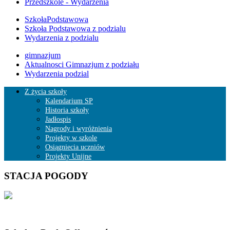
Przedszkole - Wydarzenia
SzkołaPodstawowa
Szkoła Podstawowa z podzialu
Wydarzenia z podzialu
gimnazjum
Aktualnosci Gimnazjum z podziału
Wydarzenia podzial
Z życia szkoły
Kalendarium SP
Historia szkoły
Jadłospis
Nagrody i wyróżnienia
Projekty w szkole
Osiągniecia uczniów
Projekty Unijne
STACJA POGODY