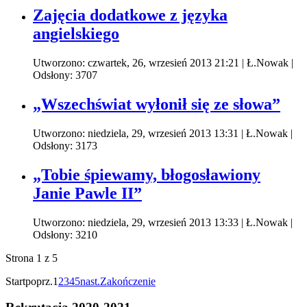
Zajęcia dodatkowe z języka
angielskiego
Utworzono: czwartek, 26, wrzesień 2013 21:21
|
Ł.Nowak
|
Odsłony: 3707
„Wszechświat wyłonił się ze słowa”
Utworzono: niedziela, 29, wrzesień 2013 13:31
|
Ł.Nowak
|
Odsłony: 3173
„Tobie śpiewamy, błogosławiony
Janie Pawle II”
Utworzono: niedziela, 29, wrzesień 2013 13:33
|
Ł.Nowak
|
Odsłony: 3210
Strona 1 z 5
Start
poprz.
1
2
3
4
5
nast.
Zakończenie