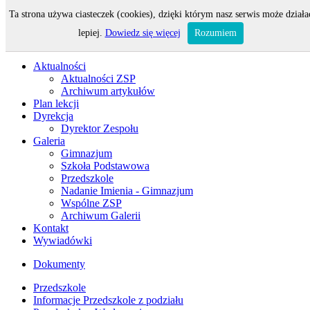
Ta strona używa ciasteczek (cookies), dzięki którym nasz serwis może działa
Odwiedza nas 19 gości oraz 0 użytkowników.
lepiej.
Dowiedz się więcej
Rozumiem
Aktualności
Aktualności ZSP
Archiwum artykułów
Plan lekcji
Dyrekcja
Dyrektor Zespołu
Galeria
Gimnazjum
Szkoła Podstawowa
Przedszkole
Nadanie Imienia - Gimnazjum
Wspólne ZSP
Archiwum Galerii
Kontakt
Wywiadówki
Dokumenty
Przedszkole
Informacje Przedszkole z podziału