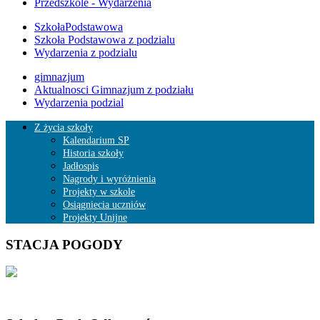
Przedszkole - Wydarzenia
SzkołaPodstawowa
Szkoła Podstawowa z podzialu
Wydarzenia z podzialu
gimnazjum
Aktualnosci Gimnazjum z podziału
Wydarzenia podzial
Z życia szkoły
Kalendarium SP
Historia szkoły
Jadłospis
Nagrody i wyróżnienia
Projekty w szkole
Osiągniecia uczniów
Projekty Unijne
STACJA POGODY