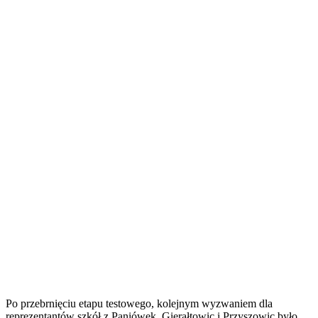
Po przebrnięciu etapu testowego, kolejnym wyzwaniem dla
reprezentantów szkół z Paniówek, Gierałtowic i Przyszowic było