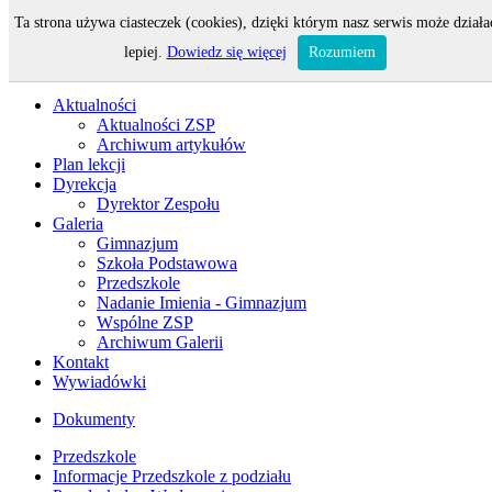
Ta strona używa ciasteczek (cookies), dzięki którym nasz serwis może działa
Odwiedza nas 144 gości oraz 0 użytkowników.
lepiej.
Dowiedz się więcej
Rozumiem
Aktualności
Aktualności ZSP
Archiwum artykułów
Plan lekcji
Dyrekcja
Dyrektor Zespołu
Galeria
Gimnazjum
Szkoła Podstawowa
Przedszkole
Nadanie Imienia - Gimnazjum
Wspólne ZSP
Archiwum Galerii
Kontakt
Wywiadówki
Dokumenty
Przedszkole
Informacje Przedszkole z podziału