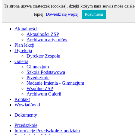
Ta strona używa ciasteczek (cookies), dzięki którym nasz serwis może działa
Odwiedza nas 7 gości oraz 0 użytkowników.
lepiej.
Dowiedz się więcej
Rozumiem
Aktualności
Aktualności ZSP
Archiwum artykułów
Plan lekcji
Dyrekcja
Dyrektor Zespołu
Galeria
Gimnazjum
Szkoła Podstawowa
Przedszkole
Nadanie Imienia - Gimnazjum
Wspólne ZSP
Archiwum Galerii
Kontakt
Wywiadówki
Dokumenty
Przedszkole
Informacje Przedszkole z podziału