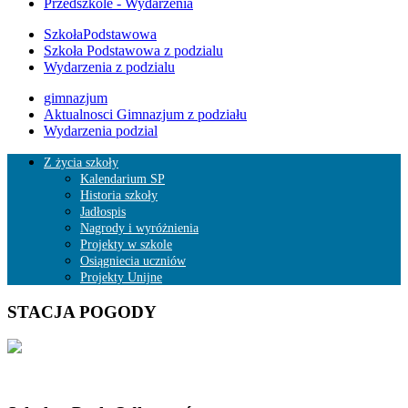
Przedszkole - Wydarzenia
SzkołaPodstawowa
Szkoła Podstawowa z podzialu
Wydarzenia z podzialu
gimnazjum
Aktualnosci Gimnazjum z podziału
Wydarzenia podzial
Z życia szkoły
Kalendarium SP
Historia szkoły
Jadłospis
Nagrody i wyróżnienia
Projekty w szkole
Osiągniecia uczniów
Projekty Unijne
STACJA POGODY