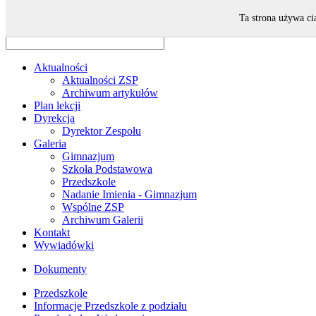
Odwiedza nas 33 gości oraz 0 użytkowników.
Ta strona używa ci
Aktualności
Aktualności ZSP
Archiwum artykułów
Plan lekcji
Dyrekcja
Dyrektor Zespołu
Galeria
Gimnazjum
Szkoła Podstawowa
Przedszkole
Nadanie Imienia - Gimnazjum
Wspólne ZSP
Archiwum Galerii
Kontakt
Wywiadówki
Dokumenty
Przedszkole
Informacje Przedszkole z podziału