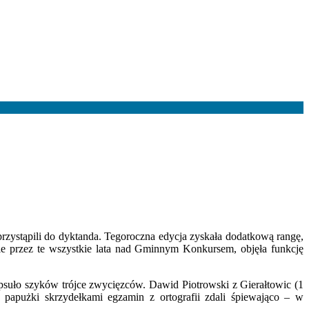
rzystąpili do dyktanda. Tegoroczna edycja zyskała dodatkową rangę,
ie przez te wszystkie lata nad Gminnym Konkursem, objęła funkcję
popsuło szyków trójce zwycięzców. Dawid Piotrowski z Gierałtowic (1
papużki skrzydełkami egzamin z ortografii zdali śpiewająco – w