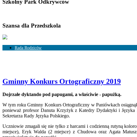
Szkolny Park Odkrywców
Szansa dla Przedszkola
Rada Rodziców
Skład Rady Rodziców
Rozliczenia
Gminny Konkurs Ortograficzny 2019
Dojrzałe dyktando pod papugami, a właściwie - papużką.
W tym roku Gminny Konkurs Ortograficzny w Paniówkach osiągnął peł
ponieważ profesor Danuta Krzyżyk z Katedry Dydaktyki i Języka P
Sekretarza Rady Języka Polskiego.
Uczniowie zmagali się nie tylko z harcami i codzienną rutyną kolor
miejsce), Eryk Walda (2 miejsce) z Chudowa oraz Agata Matusze