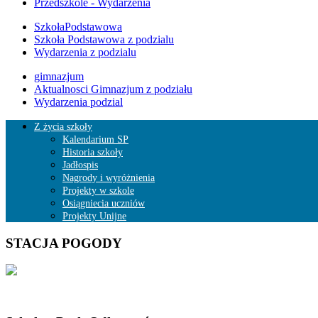
Przedszkole - Wydarzenia
SzkołaPodstawowa
Szkoła Podstawowa z podzialu
Wydarzenia z podzialu
gimnazjum
Aktualnosci Gimnazjum z podziału
Wydarzenia podzial
Z życia szkoły
Kalendarium SP
Historia szkoły
Jadłospis
Nagrody i wyróżnienia
Projekty w szkole
Osiągniecia uczniów
Projekty Unijne
STACJA POGODY