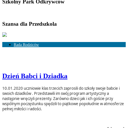
Szkolny Park Odkrywców
Szansa dla Przedszkola
Rada Rodziców
Skład Rady Rodziców
Rozliczenia
Dzień Babci i Dziadka
10.01.2020 uczniowie klas trzecich zaprosili do szkoły swoje babcie i
swoich dziadków . Przedstawili im swój program artystyczny a
następnie wręczyli prezenty. Zarówno dzieci jak i ich goście przy
wspólnym poczęstunku spędzili to piątkowe popołudnie w atmosferze
pełnej miłości i radości.