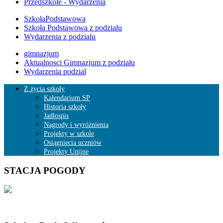
Przedszkole - Wydarzenia
SzkołaPodstawowa
Szkoła Podstawowa z podzialu
Wydarzenia z podzialu
gimnazjum
Aktualnosci Gimnazjum z podziału
Wydarzenia podzial
Z życia szkoły
Kalendarium SP
Historia szkoły
Jadłospis
Nagrody i wyróżnienia
Projekty w szkole
Osiągniecia uczniów
Projekty Unijne
STACJA POGODY