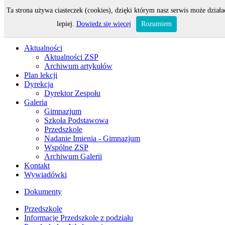
Ta strona używa ciasteczek (cookies), dzięki którym nasz serwis może działa
Odwiedza nas 81 gości oraz 0 użytkowników.
lepiej.
Dowiedz się więcej
Rozumiem
Aktualności
Aktualności ZSP
Archiwum artykułów
Plan lekcji
Dyrekcja
Dyrektor Zespołu
Galeria
Gimnazjum
Szkoła Podstawowa
Przedszkole
Nadanie Imienia - Gimnazjum
Wspólne ZSP
Archiwum Galerii
Kontakt
Wywiadówki
Dokumenty
Przedszkole
Informacje Przedszkole z podziału