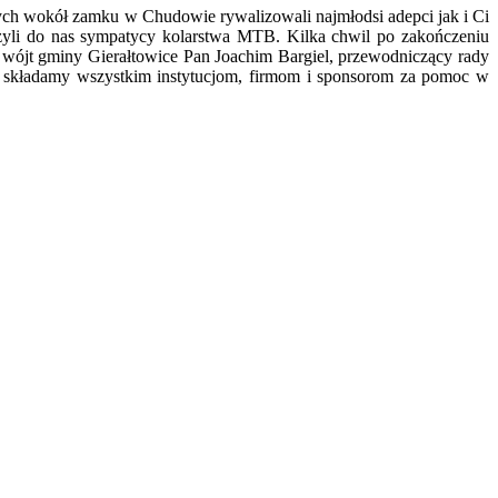
wych wokół zamku w Chudowie rywalizowali najmłodsi adepci jak i Ci
ączyli do nas sympatycy kolarstwa MTB. Kilka chwil po zakończeniu
: wójt gminy Gierałtowice Pan Joachim Bargiel, przewodniczący rady
 składamy wszystkim instytucjom, firmom i sponsorom za pomoc w