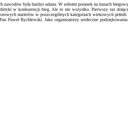
szych zawodów była bardzo udana. W sobotni poranek na trasach biego
 atletyki w konkurencji bieg. Ale to nie wszystko. Pierwszy raz doł
honorowych starterów w poszczególnych kategoriach wiekowych pełnili
Pan Paweł Rychlewski. Jako organizatorzy serdeczne podziękowania