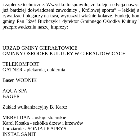
i zaplecze techniczne. Wszystko to sprawiło, że kolejna edycja na
już bardziej doświadczeni zawodnicy ,,Królowej sportu” – lekkiej
rywalizacji biegaczy na trasę wyruszyli właśnie kolarze. Funkcję 
gminy Pan Józef Buchczyk i dyrektor Gminnego Ośrodka Kultury 
przeprowadzeniu naszej imprezy:
URZAD GMINY GIERAŁTOWICE
GMINNY OSRODEK KULTURY W GIERALTOWICACH
TELEKOMFORT
GATNER - piekarnia, cukiernia
Basen WODNIK
AQUA SPA
BAGER
Zakład wulkanizacyjny B. Karcz
MEBELDAN - usługi stolarskie
Karol Kostka - szkółka drzew i krzewów
Lodziarnie - SONIA i KAPRYS
INSTAL SANIT