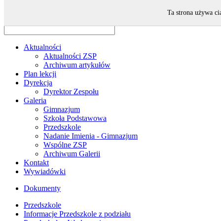
Odwiedza nas 21 gości oraz 0 użytkowników.
Ta strona używa ci
Aktualności
Aktualności ZSP
Archiwum artykułów
Plan lekcji
Dyrekcja
Dyrektor Zespołu
Galeria
Gimnazjum
Szkoła Podstawowa
Przedszkole
Nadanie Imienia - Gimnazjum
Wspólne ZSP
Archiwum Galerii
Kontakt
Wywiadówki
Dokumenty
Przedszkole
Informacje Przedszkole z podziału