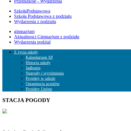
Przedszkole - Wydarzenia
SzkołaPodstawowa
Szkoła Podstawowa z podzialu
Wydarzenia z podzialu
gimnazjum
Aktualnosci Gimnazjum z podziału
Wydarzenia podzial
Z życia szkoły
Kalendarium SP
Historia szkoły
Jadłospis
Nagrody i wyróżnienia
Projekty w szkole
Osiągniecia uczniów
Projekty Unijne
STACJA POGODY