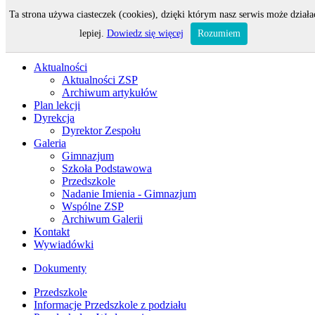
Ta strona używa ciasteczek (cookies), dzięki którym nasz serwis może działa
Odwiedza nas 68 gości oraz 0 użytkowników.
lepiej.
Dowiedz się więcej
Rozumiem
Aktualności
Aktualności ZSP
Archiwum artykułów
Plan lekcji
Dyrekcja
Dyrektor Zespołu
Galeria
Gimnazjum
Szkoła Podstawowa
Przedszkole
Nadanie Imienia - Gimnazjum
Wspólne ZSP
Archiwum Galerii
Kontakt
Wywiadówki
Dokumenty
Przedszkole
Informacje Przedszkole z podziału