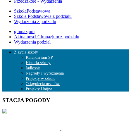
Przedszkole - Wydarzenia
SzkołaPodstawowa
Szkoła Podstawowa z podzialu
Wydarzenia z podzialu
gimnazjum
Aktualnosci Gimnazjum z podziału
Wydarzenia podzial
Z życia szkoły
Kalendarium SP
Historia szkoły
Jadłospis
Nagrody i wyróżnienia
Projekty w szkole
Osiągniecia uczniów
Projekty Unijne
STACJA POGODY