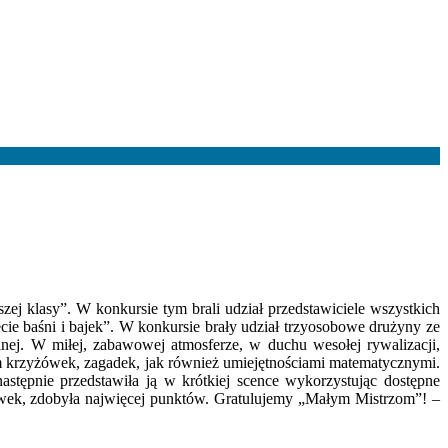
j klasy”. W konkursie tym brali udział przedstawiciele wszystkich
iecie baśni i bajek”. W konkursie brały udział trzyosobowe drużyny ze
nej. W miłej, zabawowej atmosferze, w duchu wesołej rywalizacji,
iem krzyżówek, zagadek, jak również umiejętnościami matematycznymi.
astępnie przedstawiła ją w krótkiej scence wykorzystując dostępne
ówek, zdobyła najwięcej punktów. Gratulujemy „Małym Mistrzom”! –