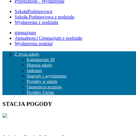
Przedszkole - Wydarzenia
SzkołaPodstawowa
Szkoła Podstawowa z podzialu
Wydarzenia z podzialu
gimnazjum
Aktualnosci Gimnazjum z podziału
Wydarzenia podzial
Z życia szkoły
Kalendarium SP
Historia szkoły
Jadłospis
Nagrody i wyróżnienia
Projekty w szkole
Osiągniecia uczniów
Projekty Unijne
STACJA POGODY