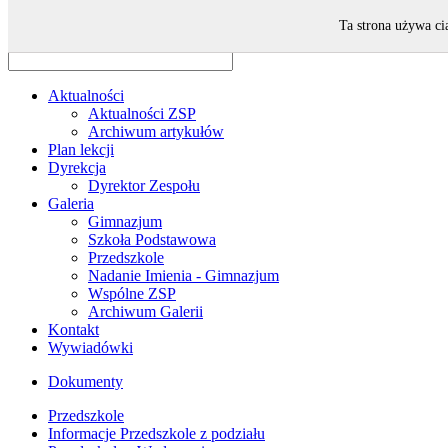
Odwiedza nas 14 gości oraz 0 użytkowników.
Ta strona używa ci
Aktualności
Aktualności ZSP
Archiwum artykułów
Plan lekcji
Dyrekcja
Dyrektor Zespołu
Galeria
Gimnazjum
Szkoła Podstawowa
Przedszkole
Nadanie Imienia - Gimnazjum
Wspólne ZSP
Archiwum Galerii
Kontakt
Wywiadówki
Dokumenty
Przedszkole
Informacje Przedszkole z podziału