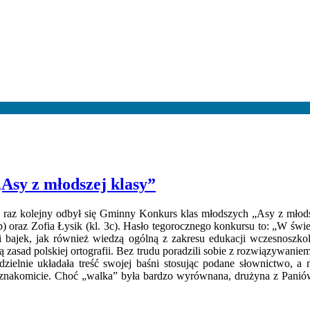
Asy z młodszej klasy”
az kolejny odbył się Gminny Konkurs klas młodszych „Asy z młodsze
. 3b) oraz Zofia Łysik (kl. 3c). Hasło tegorocznego konkursu to: „W św
i bajek, jak również wiedzą ogólną z zakresu edukacji wczesnoszkol
ą zasad polskiej ortografii. Bez trudu poradzili sobie z rozwiązywan
ielnie układała treść swojej baśni stosując podane słownictwo, a n
ie znakomicie. Choć „walka” była bardzo wyrównana, drużyna z Pani