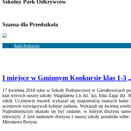
Szkolny Park Odkrywców
Szansa dla Przedszkola
Rada Rodziców
Skład Rady Rodziców
Rozliczenia
I miejsce w Gminnym Konkursie klas 1-3 „
17 kwietnia 2018 roku w Szkole Podstawowej w Gierałtowicach po r
klas trzecich naszej szkoły: Magdalena Lis (kl. 3a), Julia Zając (kl
szkół. Uczniowie musieli wykazać się znajomością znanych baśni 
uczniowie rozwiązywali kolejne zadania. Wykazali się świetną wiedz
Najtrudniejszym okazało się być zadanie, w którym drużyna samodz
rekwizyty. Z tym zadaniem drużyna z naszej szkoły poradziła sob
Mirosława Boryna