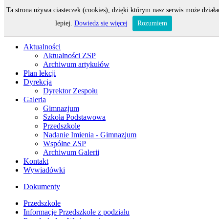
Ta strona używa ciasteczek (cookies), dzięki którym nasz serwis może działa
Odwiedza nas 33 gości oraz 0 użytkowników.
lepiej.
Dowiedz się więcej
Rozumiem
Aktualności
Aktualności ZSP
Archiwum artykułów
Plan lekcji
Dyrekcja
Dyrektor Zespołu
Galeria
Gimnazjum
Szkoła Podstawowa
Przedszkole
Nadanie Imienia - Gimnazjum
Wspólne ZSP
Archiwum Galerii
Kontakt
Wywiadówki
Dokumenty
Przedszkole
Informacje Przedszkole z podziału