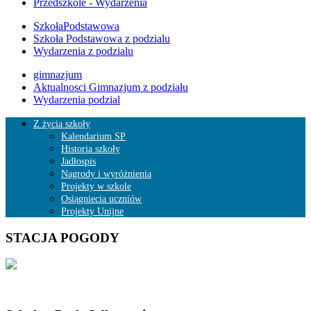
Przedszkole - Wydarzenia
SzkołaPodstawowa
Szkoła Podstawowa z podzialu
Wydarzenia z podzialu
gimnazjum
Aktualnosci Gimnazjum z podziału
Wydarzenia podzial
Z życia szkoły
Kalendarium SP
Historia szkoły
Jadłospis
Nagrody i wyróżnienia
Projekty w szkole
Osiągniecia uczniów
Projekty Unijne
STACJA POGODY