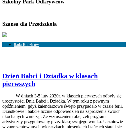
Szkolny Park Odkrywców
Szansa dla Przedszkola
Rada Rodziców
Skład Rady Rodziców
Rozliczenia
Dzień Babci i Dziadka w klasach
pierwszych
W dniach 3-5 luty 2020r. w klasach pierwszych odbyły się
uroczystości Dnia Babci i Dziadka. W tym roku z pewnym
opóźnieniem, gdyż kalendarzowe święto przypadało w czasie ferii.
Dziadkowie i babcie licznie odpowiedzieli na zaproszenia swoich
ukochanych wnucząt. Ze wzruszeniem obejrzeli program
artystyczny przygotowany przez klasę swojego wnuka. Uczniowie
w zaprezentowanych wierszykach, piosenkach i tańcach starali się