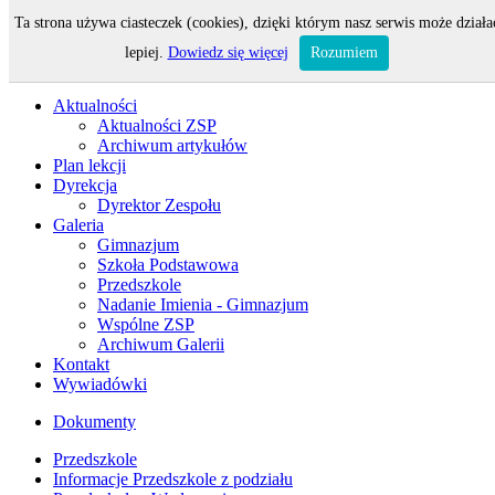
Ta strona używa ciasteczek (cookies), dzięki którym nasz serwis może działa
Odwiedza nas 146 gości oraz 0 użytkowników.
lepiej.
Dowiedz się więcej
Rozumiem
Aktualności
Aktualności ZSP
Archiwum artykułów
Plan lekcji
Dyrekcja
Dyrektor Zespołu
Galeria
Gimnazjum
Szkoła Podstawowa
Przedszkole
Nadanie Imienia - Gimnazjum
Wspólne ZSP
Archiwum Galerii
Kontakt
Wywiadówki
Dokumenty
Przedszkole
Informacje Przedszkole z podziału