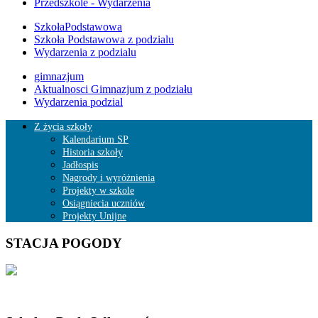
Przedszkole - Wydarzenia
SzkołaPodstawowa
Szkoła Podstawowa z podzialu
Wydarzenia z podzialu
gimnazjum
Aktualnosci Gimnazjum z podziału
Wydarzenia podzial
Z życia szkoły
Kalendarium SP
Historia szkoły
Jadłospis
Nagrody i wyróżnienia
Projekty w szkole
Osiągniecia uczniów
Projekty Unijne
STACJA POGODY