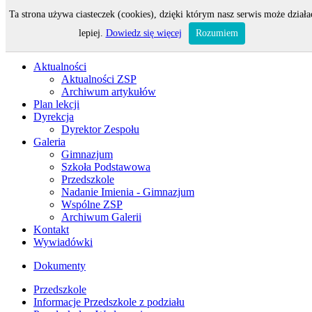
Ta strona używa ciasteczek (cookies), dzięki którym nasz serwis może działa
Odwiedza nas 16 gości oraz 0 użytkowników.
lepiej.
Dowiedz się więcej
Rozumiem
Aktualności
Aktualności ZSP
Archiwum artykułów
Plan lekcji
Dyrekcja
Dyrektor Zespołu
Galeria
Gimnazjum
Szkoła Podstawowa
Przedszkole
Nadanie Imienia - Gimnazjum
Wspólne ZSP
Archiwum Galerii
Kontakt
Wywiadówki
Dokumenty
Przedszkole
Informacje Przedszkole z podziału