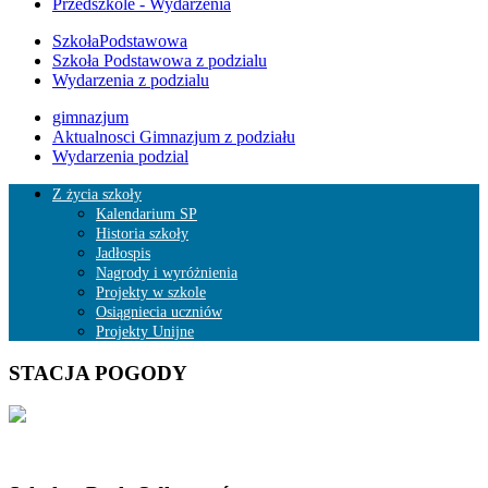
Przedszkole - Wydarzenia
SzkołaPodstawowa
Szkoła Podstawowa z podzialu
Wydarzenia z podzialu
gimnazjum
Aktualnosci Gimnazjum z podziału
Wydarzenia podzial
Z życia szkoły
Kalendarium SP
Historia szkoły
Jadłospis
Nagrody i wyróżnienia
Projekty w szkole
Osiągniecia uczniów
Projekty Unijne
STACJA POGODY