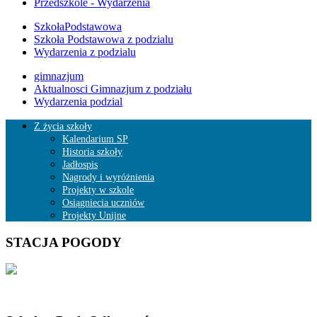
Przedszkole - Wydarzenia
SzkołaPodstawowa
Szkoła Podstawowa z podzialu
Wydarzenia z podzialu
gimnazjum
Aktualnosci Gimnazjum z podziału
Wydarzenia podzial
Z życia szkoły
Kalendarium SP
Historia szkoły
Jadłospis
Nagrody i wyróżnienia
Projekty w szkole
Osiągniecia uczniów
Projekty Unijne
STACJA POGODY