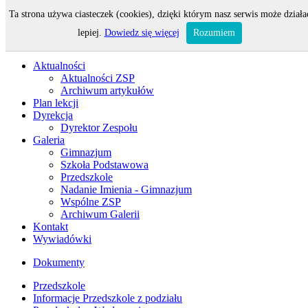
Ta strona używa ciasteczek (cookies), dzięki którym nasz serwis może działa
Odwiedza nas 16 gości oraz 0 użytkowników.
lepiej.
Dowiedz się więcej
Rozumiem
Aktualności
Aktualności ZSP
Archiwum artykułów
Plan lekcji
Dyrekcja
Dyrektor Zespołu
Galeria
Gimnazjum
Szkoła Podstawowa
Przedszkole
Nadanie Imienia - Gimnazjum
Wspólne ZSP
Archiwum Galerii
Kontakt
Wywiadówki
Dokumenty
Przedszkole
Informacje Przedszkole z podziału