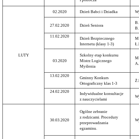
02.2020
Dzień Babci i Dziadka
W
B.
27.02.2020
Dzień Seniora
B.
11.02.2020
Dzień Bezpiecznego
M.
Internetu (klasy 1-3)
Ł
LUTY
Szkolny etap konkursu
M.
03.2020
Mistrz Logicznego
A.
Myślenia
13.02.2020
Gminny Konkurs
Ż.
Ortograficzny klas 1-3
24.02.2020
Indywidualne konsultacje
W
z nauczycielami
Ogólne zebranie
z rodzicami. Procedury
30.03.2020
W
przeprowadzania
egzaminu.