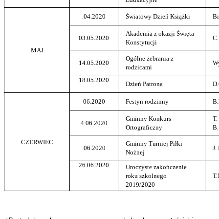
.04.2020
Światowy Dzień Książki
Bi
Akademia z okazji Święta
03.05.2020
C
Konstytucji
MAJ
Ogólne zebrania z
14.05.2020
W
rodzicami
18.05.2020
Dzień Patrona
D
06.2020
Festyn rodzinny
B
Gminny Konkurs
T.
4.06.2020
Ortograficzny
B.
CZERWIEC
Gminny Turniej Piłki
.06.2020
J.
Nożnej
26.06.2020
Uroczyste zakończenie
roku szkolnego
T
2019/2020