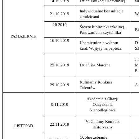
14.10.2019
Dzień Edukacji Narodowej
Sa
Indywidualne konsultacje
21.10.2019
W
z rodzicami
10.2019
Święto biblioteki szkolnej.
Bi
Pasowanie na czytelnika
PAŹDZIERNIK
16.10.2019
Upamiętnienie wyboru
D.
kard. Wojtyły na papieża
S.
J.
25.10.2019
Dzień św. Marcina
M.
P.
Kulinarny Konkurs
29.10.2019
A.
Talentów
Akademia z Okazji
9.11.2019
Odzyskania
Niepodległości
VI Gminny Konkurs
22.11.2019
LISTOPAD
Historyczny
Ogólne zebranie