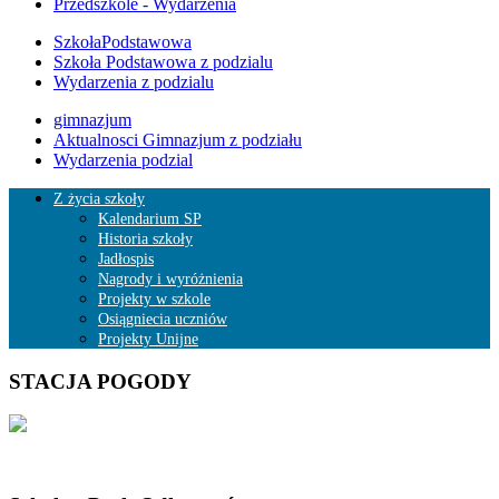
Przedszkole - Wydarzenia
SzkołaPodstawowa
Szkoła Podstawowa z podzialu
Wydarzenia z podzialu
gimnazjum
Aktualnosci Gimnazjum z podziału
Wydarzenia podzial
Z życia szkoły
Kalendarium SP
Historia szkoły
Jadłospis
Nagrody i wyróżnienia
Projekty w szkole
Osiągniecia uczniów
Projekty Unijne
STACJA POGODY