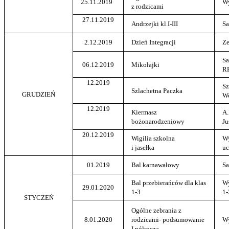
25.11.2019
W
z rodzicami
27.11.2019
Andrzejki kl.I-III
Sa
2.12.2019
Dzień Integracji
Ze
Sa
06.12.2019
Mikołajki
R
12.2019
Sz
Szlachetna Paczka
GRUDZIEŃ
Wo
12.2019
Kiermasz
A.
bożonarodzeniowy
Ju
20.12.2019
Wigilia szkolna
W
i jasełka
uc
01.2019
Bal karnawałowy
Sa
Bal przebierańców dla klas
W
29.01.2020
1-3
1-
STYCZEŃ
Ogólne zebrania z
8.01.2020
rodzicami- podsumowanie
W
I półrocza