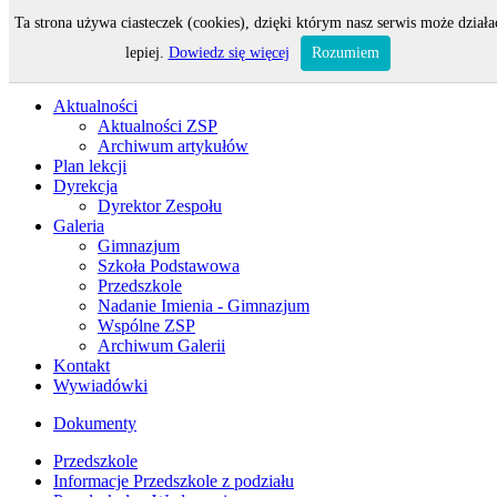
Ta strona używa ciasteczek (cookies), dzięki którym nasz serwis może działa
Odwiedza nas 145 gości oraz 0 użytkowników.
lepiej.
Dowiedz się więcej
Rozumiem
Aktualności
Aktualności ZSP
Archiwum artykułów
Plan lekcji
Dyrekcja
Dyrektor Zespołu
Galeria
Gimnazjum
Szkoła Podstawowa
Przedszkole
Nadanie Imienia - Gimnazjum
Wspólne ZSP
Archiwum Galerii
Kontakt
Wywiadówki
Dokumenty
Przedszkole
Informacje Przedszkole z podziału