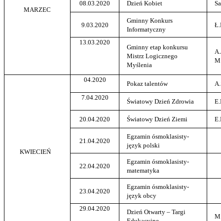
08.03.2020
Dzień Kobiet
Sa
MARZEC
Gminny Konkurs
9.03.2020
Ł
Informatyczny
13.03.2020
Gminny etap konkursu
A.
Mistrz Logicznego
M
Myślenia
04.2020
Pokaz talentów
A.
7.04.2020
Światowy Dzień Zdrowia
E.
20.04.2020
Światowy Dzień Ziemi
E.
Egzamin ósmoklasisty-
21.04.2020
język polski
KWIECIEŃ
Egzamin ósmoklasisty-
22.04.2020
matematyka
Egzamin ósmoklasisty-
23.04.2020
język obcy
29.04.2020
Dzień Otwarty – Targi
M.
Edukacyjne