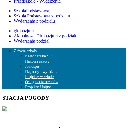
Przedszkole - Wydarzenia
SzkołaPodstawowa
Szkoła Podstawowa z podzialu
Wydarzenia z podzialu
gimnazjum
Aktualnosci Gimnazjum z podziału
Wydarzenia podzial
Z życia szkoły
Kalendarium SP
Historia szkoły
Jadłospis
Nagrody i wyróżnienia
Projekty w szkole
Osiągniecia uczniów
Projekty Unijne
STACJA POGODY