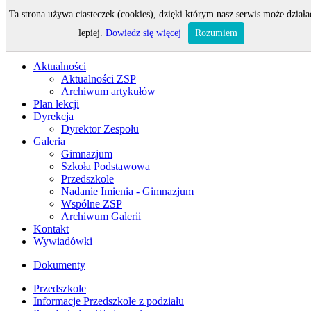
Ta strona używa ciasteczek (cookies), dzięki którym nasz serwis może działa
Odwiedza nas 112 gości oraz 0 użytkowników.
lepiej.
Dowiedz się więcej
Rozumiem
Aktualności
Aktualności ZSP
Archiwum artykułów
Plan lekcji
Dyrekcja
Dyrektor Zespołu
Galeria
Gimnazjum
Szkoła Podstawowa
Przedszkole
Nadanie Imienia - Gimnazjum
Wspólne ZSP
Archiwum Galerii
Kontakt
Wywiadówki
Dokumenty
Przedszkole
Informacje Przedszkole z podziału