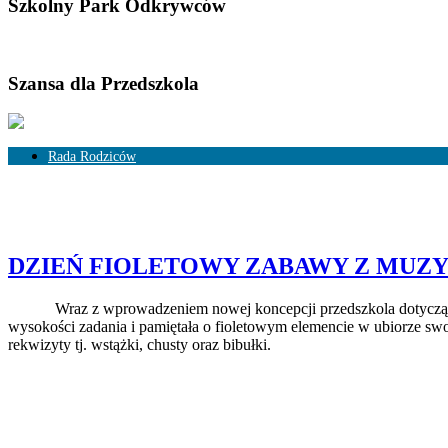
Szkolny Park Odkrywców
Szansa dla Przedszkola
Rada Rodziców
Skład Rady Rodziców
Rozliczenia
DZIEŃ FIOLETOWY ZABAWY Z MUZ
Wraz z wprowadzeniem nowej koncepcji przedszkola dotyczące
wysokości zadania i pamiętała o fioletowym elemencie w ubiorze sw
rekwizyty tj. wstążki, chusty oraz bibułki.