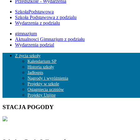
Przedszkole - Wydarzenia
SzkołaPodstawowa
Szkoła Podstawowa z podzialu
Wydarzenia z podzialu
gimnazjum
Aktualnosci Gimnazjum z podziału
Wydarzenia podzial
Z życia szkoły
Kalendarium SP
Historia szkoły
Jadłospis
Nagrody i wyróżnienia
Projekty w szkole
Osiągniecia uczniów
Projekty Unijne
STACJA POGODY