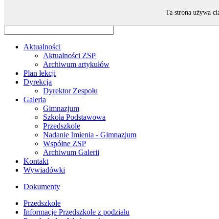
Odwiedza nas 8 gości oraz 0 użytkowników.
Ta strona używa ci
Aktualności
Aktualności ZSP
Archiwum artykułów
Plan lekcji
Dyrekcja
Dyrektor Zespołu
Galeria
Gimnazjum
Szkoła Podstawowa
Przedszkole
Nadanie Imienia - Gimnazjum
Wspólne ZSP
Archiwum Galerii
Kontakt
Wywiadówki
Dokumenty
Przedszkole
Informacje Przedszkole z podziału