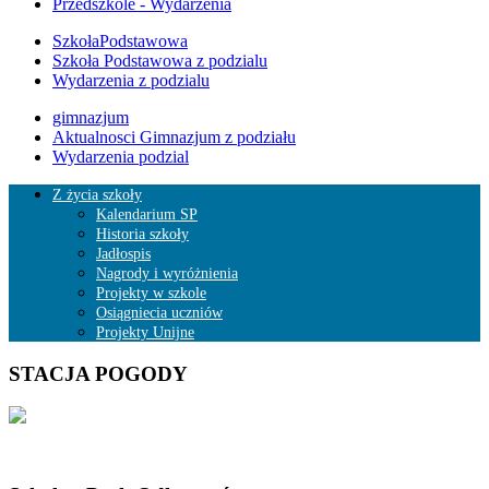
Przedszkole - Wydarzenia
SzkołaPodstawowa
Szkoła Podstawowa z podzialu
Wydarzenia z podzialu
gimnazjum
Aktualnosci Gimnazjum z podziału
Wydarzenia podzial
Z życia szkoły
Kalendarium SP
Historia szkoły
Jadłospis
Nagrody i wyróżnienia
Projekty w szkole
Osiągniecia uczniów
Projekty Unijne
STACJA POGODY