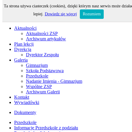
Ta strona używa ciasteczek (cookies), dzięki którym nasz serwis może działa
Odwiedza nas 69 gości oraz 0 użytkowników.
lepiej.
Dowiedz się więcej
Rozumiem
Aktualności
Aktualności ZSP
Archiwum artykułów
Plan lekcji
Dyrekcja
Dyrektor Zespołu
Galeria
Gimnazjum
Szkoła Podstawowa
Przedszkole
Nadanie Imienia - Gimnazjum
Wspólne ZSP
Archiwum Galerii
Kontakt
Wywiadówki
Dokumenty
Przedszkole
Informacje Przedszkole z podziału