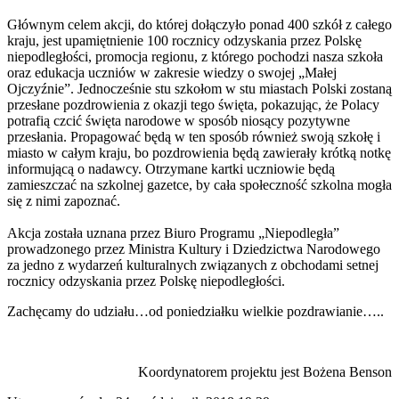
Głównym celem akcji, do której dołączyło ponad 400 szkół z całego
kraju, jest upamiętnienie 100 rocznicy odzyskania przez Polskę
niepodległości, promocja regionu, z którego pochodzi nasza szkoła
oraz edukacja uczniów w zakresie wiedzy o swojej „Małej
Ojczyźnie”. Jednocześnie stu szkołom w stu miastach Polski zostaną
przesłane pozdrowienia z okazji tego święta, pokazując, że Polacy
potrafią czcić święta narodowe w sposób niosący pozytywne
przesłania. Propagować będą w ten sposób również swoją szkołę i
miasto w całym kraju, bo pozdrowienia będą zawierały krótką notkę
informującą o nadawcy. Otrzymane kartki uczniowie będą
zamieszczać na szkolnej gazetce, by cała społeczność szkolna mogła
się z nimi zapoznać.
Akcja została uznana przez Biuro Programu „Niepodległa”
prowadzonego przez Ministra Kultury i Dziedzictwa Narodowego
za jedno z wydarzeń kulturalnych związanych z obchodami setnej
rocznicy odzyskania przez Polskę niepodległości.
Zachęcamy do udziału…od poniedziałku wielkie pozdrawianie…..
Koordynatorem projektu jest Bożena Benson