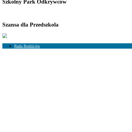
Szkolny Park Odkrywców
Szansa dla Przedszkola
Rada Rodziców
Skład Rady Rodziców
Rozliczenia