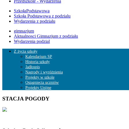
Przedszkole - Wydarzenia
SzkołaPodstawowa
Szkoła Podstawowa z podzialu
Wydarzenia z podzialu
gimnazjum
Aktualnosci Gimnazjum z podziału
Wydarzenia podzial
Z życia szkoły
Kalendarium SP
Historia szkoły
Jadłospis
Nagrody i wyróżnienia
Projekty w szkole
Osiągniecia uczniów
Projekty Unijne
STACJA POGODY