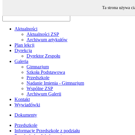
Odwiedza nas 36 gości oraz 0 użytkowników.
Ta strona używa ci
Aktualności
Aktualności ZSP
Archiwum artykułów
Plan lekcji
Dyrekcja
Dyrektor Zespołu
Galeria
Gimnazjum
Szkoła Podstawowa
Przedszkole
Nadanie Imienia - Gimnazjum
Wspólne ZSP
Archiwum Galerii
Kontakt
Wywiadówki
Dokumenty
Przedszkole
Informacje Przedszkole z podziału