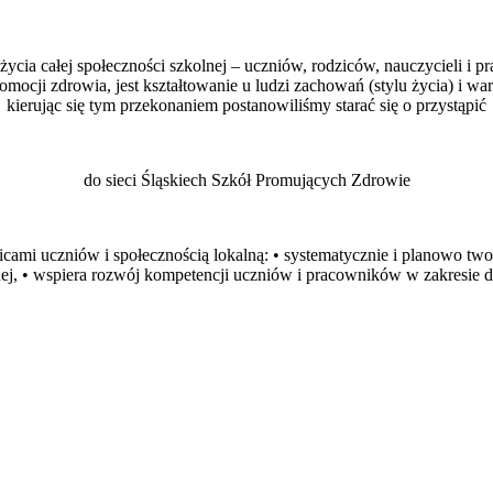
ycia całej społeczności szkolnej – uczniów, rodziców, nauczycieli i
cji zdrowia, jest kształtowanie u ludzi zachowań (stylu życia) i war
kierując się tym przekonaniem postanowiliśmy starać się o przystąpić
do sieci Śląskiech Szkół Promujących Zdrowie
icami uczniów i społecznością lokalną: • systematycznie i planowo two
j, • wspiera rozwój kompetencji uczniów i pracowników w zakresie db