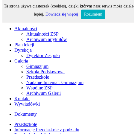
Ta strona używa ciasteczek (cookies), dzięki którym nasz serwis może działa
Odwiedza nas 104 gości oraz 0 użytkowników.
lepiej.
Dowiedz się więcej
Rozumiem
Aktualności
Aktualności ZSP
Archiwum artykułów
Plan lekcji
Dyrekcja
Dyrektor Zespołu
Galeria
Gimnazjum
Szkoła Podstawowa
Przedszkole
Nadanie Imienia - Gimnazjum
Wspólne ZSP
Archiwum Galerii
Kontakt
Wywiadówki
Dokumenty
Przedszkole
Informacje Przedszkole z podziału