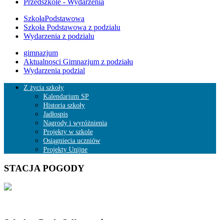
Przedszkole - Wydarzenia
SzkołaPodstawowa
Szkoła Podstawowa z podzialu
Wydarzenia z podzialu
gimnazjum
Aktualnosci Gimnazjum z podziału
Wydarzenia podzial
Z życia szkoły
Kalendarium SP
Historia szkoły
Jadłospis
Nagrody i wyróżnienia
Projekty w szkole
Osiągniecia uczniów
Projekty Unijne
STACJA POGODY