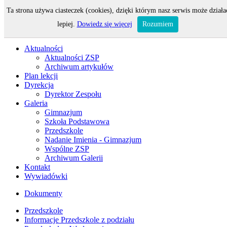
Ta strona używa ciasteczek (cookies), dzięki którym nasz serwis może działa
Odwiedza nas 178 gości oraz 0 użytkowników.
lepiej.
Dowiedz się więcej
Rozumiem
Aktualności
Aktualności ZSP
Archiwum artykułów
Plan lekcji
Dyrekcja
Dyrektor Zespołu
Galeria
Gimnazjum
Szkoła Podstawowa
Przedszkole
Nadanie Imienia - Gimnazjum
Wspólne ZSP
Archiwum Galerii
Kontakt
Wywiadówki
Dokumenty
Przedszkole
Informacje Przedszkole z podziału