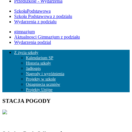
Przedszkole - Wydarzenia
SzkołaPodstawowa
Szkoła Podstawowa z podzialu
Wydarzenia z podzialu
gimnazjum
Aktualnosci Gimnazjum z podziału
Wydarzenia podzial
Z życia szkoły
Kalendarium SP
Historia szkoły
Jadłospis
Nagrody i wyróżnienia
Projekty w szkole
Osiągniecia uczniów
Projekty Unijne
STACJA POGODY