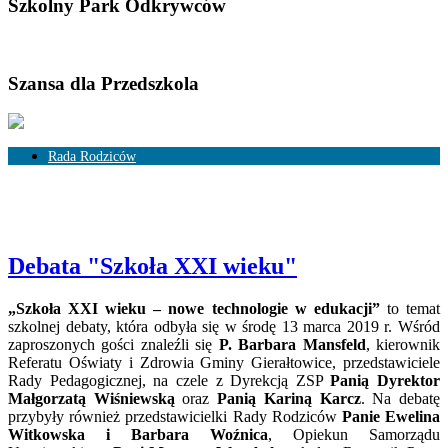
Szkolny Park Odkrywców
Szansa dla Przedszkola
Rada Rodziców
Skład Rady Rodziców
Rozliczenia
Debata "Szkoła XXI wieku"
„Szkoła XXI wieku – nowe technologie w edukacji”
to temat
szkolnej debaty, która odbyła się w środę 13 marca 2019 r. Wśród
zaproszonych gości znaleźli się
P. Barbara Mansfeld
, kierownik
Referatu Oświaty i Zdrowia Gminy Gierałtowice, przedstawiciele
Rady Pedagogicznej, na czele z Dyrekcją ZSP
Panią Dyrektor
Małgorzatą Wiśniewską
oraz
Panią Kariną Karcz
. Na debatę
przybyły również przedstawicielki Rady Rodziców
Panie Ewelina
Witkowska i Barbara Woźnica
, Opiekun Samorządu