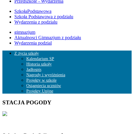
Przedszkole - Wydarzenia
SzkołaPodstawowa
Szkoła Podstawowa z podzialu
Wydarzenia z podzialu
gimnazjum
Aktualnosci Gimnazjum z podziału
Wydarzenia podzial
Z życia szkoły
Kalendarium SP
Historia szkoły
Jadłospis
Nagrody i wyróżnienia
Projekty w szkole
Osiągniecia uczniów
Projekty Unijne
STACJA POGODY