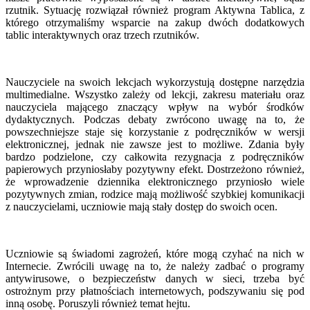
rzutnik. Sytuację rozwiązał również program Aktywna Tablica, z
którego otrzymaliśmy wsparcie na zakup dwóch dodatkowych
tablic interaktywnych oraz trzech rzutników.
Nauczyciele na swoich lekcjach wykorzystują dostępne narzędzia
multimedialne. Wszystko zależy od lekcji, zakresu materiału oraz
nauczyciela mającego znaczący wpływ na wybór środków
dydaktycznych. Podczas debaty zwrócono uwagę na to, że
powszechniejsze staje się korzystanie z podręczników w wersji
elektronicznej, jednak nie zawsze jest to możliwe. Zdania były
bardzo podzielone, czy całkowita rezygnacja z podręczników
papierowych przyniosłaby pozytywny efekt. Dostrzeżono również,
że wprowadzenie dziennika elektronicznego przyniosło wiele
pozytywnych zmian, rodzice mają możliwość szybkiej komunikacji
z nauczycielami, uczniowie mają stały dostęp do swoich ocen.
Uczniowie są świadomi zagrożeń, które mogą czyhać na nich w
Internecie. Zwrócili uwagę na to, że należy zadbać o programy
antywirusowe, o bezpieczeństw danych w sieci, trzeba być
ostrożnym przy płatnościach internetowych, podszywaniu się pod
inną osobę. Poruszyli również temat hejtu.