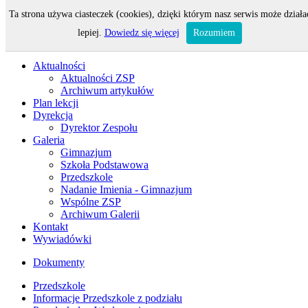
Ta strona używa ciasteczek (cookies), dzięki którym nasz serwis może działa
Odwiedza nas 237 gości oraz 0 użytkowników.
lepiej.
Dowiedz się więcej
Rozumiem
Aktualności
Aktualności ZSP
Archiwum artykułów
Plan lekcji
Dyrekcja
Dyrektor Zespołu
Galeria
Gimnazjum
Szkoła Podstawowa
Przedszkole
Nadanie Imienia - Gimnazjum
Wspólne ZSP
Archiwum Galerii
Kontakt
Wywiadówki
Dokumenty
Przedszkole
Informacje Przedszkole z podziału