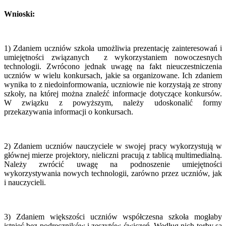
Wnioski:
1) Zdaniem uczniów szkoła umożliwia prezentację zainteresowań i
umiejętności związanych z wykorzystaniem nowoczesnych
technologii. Zwrócono jednak uwagę na fakt nieuczestniczenia
uczniów w wielu konkursach, jakie sa organizowane. Ich zdaniem
wynika to z niedoinformowania, uczniowie nie korzystają ze strony
szkoły, na której można znaleźć informacje dotyczące konkursów.
W związku z powyższym, należy udoskonalić formy
przekazywania informacji o konkursach.
2) Zdaniem uczniów nauczyciele w swojej pracy wykorzystują w
głównej mierze projektory, nieliczni pracują z tablicą multimedialną.
Należy zwrócić uwagę na podnoszenie umiejętności
wykorzystywania nowych technologii, zarówno przez uczniów, jak
i nauczycieli.
3) Zdaniem większości uczniów współczesna szkoła mogłaby
istnieć bez podręczników i zeszytów ćwiczeń. Według nich torby są