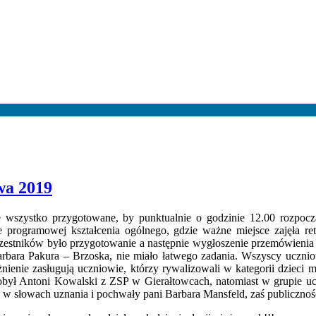
wa 2019
e wszystko przygotowane, by punktualnie o godzinie 12.00 rozpocz
programowej kształcenia ogólnego, gdzie ważne miejsce zajęła re
estników było przygotowanie a następnie wygłoszenie przemówienia n
arbara Pakura – Brzoska, nie miało łatwego zadania. Wszyscy uczniowi
żnienie zasługują uczniowie, którzy rywalizowali w kategorii dzieci 
dobył Antoni Kowalski z ZSP w Gierałtowcach, natomiast w grupie u
ż w słowach uznania i pochwały pani Barbara Mansfeld, zaś publicz