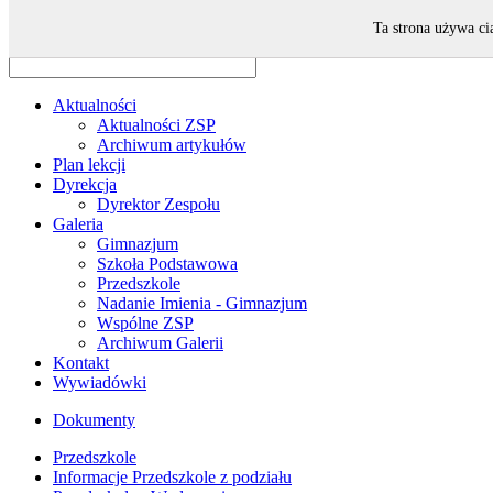
Odwiedza nas 95 gości oraz 0 użytkowników.
Ta strona używa ci
Aktualności
Aktualności ZSP
Archiwum artykułów
Plan lekcji
Dyrekcja
Dyrektor Zespołu
Galeria
Gimnazjum
Szkoła Podstawowa
Przedszkole
Nadanie Imienia - Gimnazjum
Wspólne ZSP
Archiwum Galerii
Kontakt
Wywiadówki
Dokumenty
Przedszkole
Informacje Przedszkole z podziału