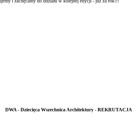
 i zachęcamy do udziału w kolejnej edycji - już za rok!!!
DWA - Dziecięca Wszechnica Architektury - REKRUTACJA