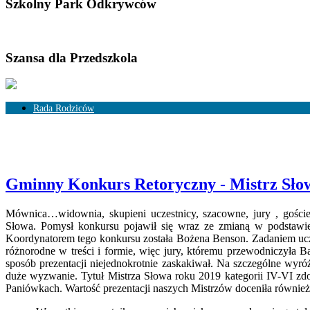
Szkolny Park Odkrywców
Szansa dla Przedszkola
Rada Rodziców
Skład Rady Rodziców
Rozliczenia
Gminny Konkurs Retoryczny - Mistrz Sło
Mównica…widownia, skupieni uczestnicy, szacowne, jury , gości
Słowa.
Pomysł konkursu pojawił się wraz ze zmianą w podstawie 
Koordynatorem tego konkursu została Bożena Benson. Zadaniem ucz
różnorodne w treści i formie, więc jury, któremu przewodniczyła B
sposób prezentacji niejednokrotnie zaskakiwał. Na szczególne wyró
duże wyzwanie. Tytuł Mistrza Słowa roku 2019 kategorii IV-VI z
Paniówkach. Wartość prezentacji naszych Mistrzów doceniła równie