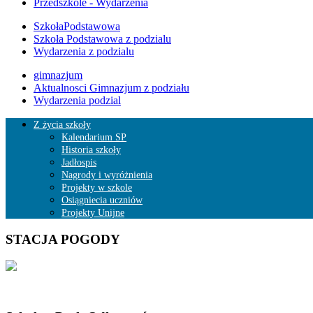
Przedszkole - Wydarzenia
SzkołaPodstawowa
Szkoła Podstawowa z podzialu
Wydarzenia z podzialu
gimnazjum
Aktualnosci Gimnazjum z podziału
Wydarzenia podzial
Z życia szkoły
Kalendarium SP
Historia szkoły
Jadłospis
Nagrody i wyróżnienia
Projekty w szkole
Osiągniecia uczniów
Projekty Unijne
STACJA POGODY