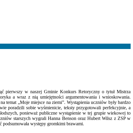
ąć pierwszy w naszej Gminie Konkurs Retoryczny o tytuł Mistrza
toryka a wraz z nią umiejętności argumentowania i wnioskowania.
a temat „Moje miejsce na ziemi”. Wystąpienia uczniów były bardzo
e poradzili sobie wyśmienicie, teksty przygotowali perfekcyjnie, a
młodszych, ponieważ publiczne wystąpienie w tej grupie wiekowej to
czniów starszych wygrali Hanna Benson oraz Hubert Wilsz z ZSP w
ność podsumowała występy gromkimi brawami.