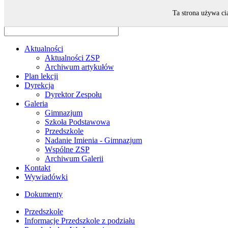
Odwiedza nas 11 gości oraz 0 użytkowników.
Ta strona używa ci
Aktualności
Aktualności ZSP
Archiwum artykułów
Plan lekcji
Dyrekcja
Dyrektor Zespołu
Galeria
Gimnazjum
Szkoła Podstawowa
Przedszkole
Nadanie Imienia - Gimnazjum
Wspólne ZSP
Archiwum Galerii
Kontakt
Wywiadówki
Dokumenty
Przedszkole
Informacje Przedszkole z podziału